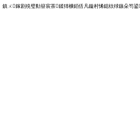
鎮ㄨ鎵剧殑璧勬簮宸茶鍒犻櫎銆佸凡鏇村悕鎴栨殏鏃朵笉鍙