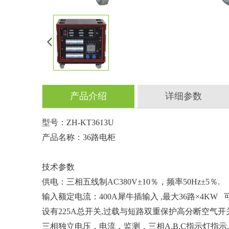
产品介绍
详细参数
型号：ZH-KT3613U
产品名称：36路电柜
技术参数
供电：三相五线制AC380V±10％，频率50Hz±5％.
输入额定电流：400A犀牛插输入 ,最大36路×4KW
设有225A总开关,过载与短路双重保护高分断空气开关
三相独立电压，电流，监测，三相A.B.C指示灯指示.