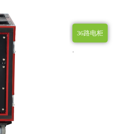
36路电柜
-