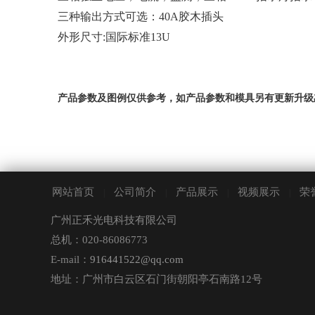
三种输出方式可选：40A胶木插头
外形尺寸:国际标准13U
产品参数及图例仅供参考，如产品参数和模具另有更新升级
网站首页
公司简介
产品展示
视频展示
荣
|
|
|
|
广州正禾光电科技有限公司
总机：020-86086773
E-mail：
916441522@qq.com
地址：广州市白云区石门街朝阳亭石南路12号